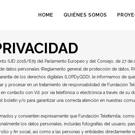
HOME
QUIÉNES SOMOS
PROYE
PRIVACIDAD
o (UE) 2016/679 del Parlamento Europeo y del Consejo, de 27 de abri
to de datos personales (Reglamento general de protección de datos, R
rantía de los derechos digitales (LOPDyGDD), le informamos de que lo
r y procesar en un tratamiento de responsabilidad de Fundación Telef
 contacto con Vd. por vía telefónica o electrónica a través de su d
 el boletín y/o para garantizar una correcta atención en nuestras co
rmados y consienten expresamente que Fundación Telefamilia, como r
onalmente los datos personales, incluidas fotografías del usuario, para
rollo y fin social, así como a las personas y entidades directamente 